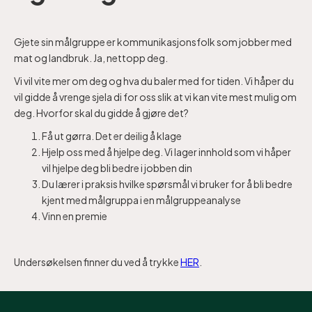
Gjete sin målgruppe er kommunikasjonsfolk som jobber med
mat og landbruk. Ja, nettopp deg.
Vi vil vite mer om deg og hva du baler med for tiden. Vi håper du
vil gidde å vrenge sjela di for oss slik at vi kan vite mest mulig om
deg. Hvorfor skal du gidde å gjøre det?
Få ut gørra. Det er deilig å klage
Hjelp oss med å hjelpe deg. Vi lager innhold som vi håper
vil hjelpe deg bli bedre i jobben din
Du lærer i praksis hvilke spørsmål vi bruker for å bli bedre
kjent med målgruppa i en målgruppeanalyse
Vinn en premie
Undersøkelsen finner du ved å trykke
HER
.