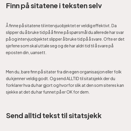
Finn på sitatene i teksten selv
Å finne på sitatene til intervjuobjektet er veldig effektivt. Da
slipper du å bruke tid på å finne på spørsmål du allerede har svar
på og intervjuobjektet slipper å bruke tid på å svare. Ofte er det
sjefene som skal uttale seg og de har aldri tid til å svare på
eposten din, uansett.
Men du, bare finn på sitater fra din egen organisasjon eller folk
du kjenner veldig godt. Og send ALLTID til sitatsjekk der du
forklarer hva du har gjort og hvorfor slik at den som siteres kan
sjekke at det du har funnet på er OK for dem.
Send alltid tekst til sitatsjekk