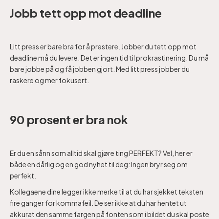
Jobb tett opp mot deadline
Litt press er bare bra for å prestere. Jobber du tett opp mot
deadline må du levere. Det er ingen tid til prokrastinering. Du må
bare jobbe på og få jobben gjort. Med litt press jobber du
raskere og mer fokusert.
90 prosent er bra nok
Er du en sånn som alltid skal gjøre ting PERFEKT? Vel, her er
både en dårlig og en god nyhet til deg: Ingen bryr seg om
perfekt.
Kollegaene dine legger ikke merke til at du har sjekket teksten
fire ganger for kommafeil. De ser ikke at du har hentet ut
akkurat den samme fargen på fonten som i bildet du skal poste