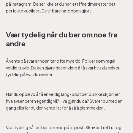
på Instagram. De ser ikke at du har lett i fire timer etter det
perfekte kubildet. De vil bare ha jobben gjort.
Vær tydelig når du ber om noe fra
andre
Å vente på svar er noen tar ofte mye tid. Folk er som regel
veldig travle. Du kan gjøre det enklere å få svar hvis du selv er
tydelig på hva du ønsker.
Har du opplevd å få en veldig lang-post der du ikke skjønner
hva avsenderen egentlig vil? Hva gjør du da? Svarer du med en
gang eller lar du den vente litt for å så å glemme den.
Vær tydelig når du ber om noe på e-post. Skriv det rett ut og