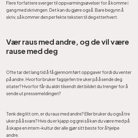
Flere forfattere sverger til oppvarmingsøvelser for å komme i
gang med skrivingen. Det kan du gjøre også. Bare begynn å
skriv, så kommer den perfekte teksten til deg etterhvert.
Vær raus med andre, og de vil være
rause med deg
Ofte tar det lang tid å få gjennomført oppgaver fordi du venter
på andre. Hvorfor bruker fagsjefen tre uker på å sende deg
sitater? Hvorfor får du aldri tilsendt det bildet du trenger for å
sende ut pressemeldingen?
Tenk deg litt om, er du raus med andre? Eller bruker du også tre
uker på å svare? Hvis du er kjapp og grei så kan du være med på
å skape en intern-kultur der alle gjør sitt beste for å hjelpe
andre.