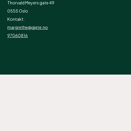
Thorvald Meyers gate 49
0555 Oslo
Kontakt:
margrethe@gjete.no
97060816