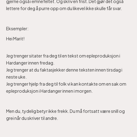
gjerne også i emnefeltet. Og skriv en frist. Det gjør det også
lettere for deg å purre opp om du likevel ikke skulle får svar.
Eksempler:
Hei Marit!
Jeg trenger sitater fra deg til en tekst om epleproduksjon i
Hardanger innen fredag.
Jeg trenger at du faktasjekker denne teksten innen tirsdag i
neste uke.
Jeg trenger hjelp fra deg til folk vi kan kontakte om en sak om
epleproduksjon i Hardanger innen i morgen.
Men du, tydelig betyr ikke frekk. Du må fortsatt være snill og
grei når du skriver til andre.