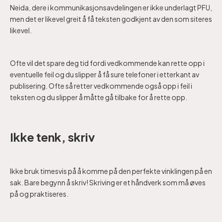
Neida, dere i kommunikasjonsavdelingen er ikke underlagt PFU,
men det er likevel greit å få teksten godkjent av den som siteres
likevel.
Ofte vil det spare deg tid fordi vedkommende kan rette opp i
eventuelle feil og du slipper å få sure telefoner i etterkant av
publisering. Ofte så retter vedkommende også opp i feil i
teksten og du slipper å måtte gå tilbake for å rette opp.
Ikke tenk, skriv
Ikke bruk timesvis på å komme på den perfekte vinklingen på en
sak. Bare begynn å skriv! Skriving er et håndverk som må øves
på og praktiseres.