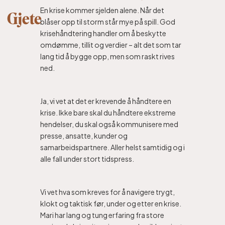
En krise kommer sjelden alene. Når det
Gjete
blåser opp til storm står mye på spill. God
krisehåndtering handler om å beskytte
omdømme, tillit og verdier – alt det som tar
lang tid å bygge opp, men som raskt rives
ned.
Ja, vi vet at det er krevende å håndtere en
krise. Ikke bare skal du håndtere ekstreme
hendelser, du skal også kommunisere med
presse, ansatte, kunder og
samarbeidspartnere. Aller helst samtidig og i
alle fall under stort tidspress.
Vi vet hva som kreves for å navigere trygt,
klokt og taktisk før, under og etter en krise.
Mari har lang og tung erfaring fra store