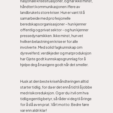
nasjonale krisesituasjoner, og har ikke minst,
håndtert kommunikasjonen i flere av
landbrukets store kriser. Hun er vant til å
samarbeide med profesjonelle
beredskapsorganisasjoner – hun kjenner
offentlig og privat sektor - og hun kjenner
pressedynamikken. Ikke minst, hun vet
hvilken belastning en krise er for alle
involverte. Med solid fagkunnskap om
dyrevelferd, verdikjeder og matproduksjon
har Gjete godt kunnskapsgrunnlag for å
hjelpe deg å navigere godt når det smeller.
Husk at den beste krisehåndteringen alltid
starter tidlig, for da er det ennå tid til å jobbe
med risikoreduksjon. Og er du i tvil om hva
tidlig egentlig betyr, så råder vi deg til å ringe
for å slå av en prat. Vårt motto: Bedre føre
var enn aldri klar!